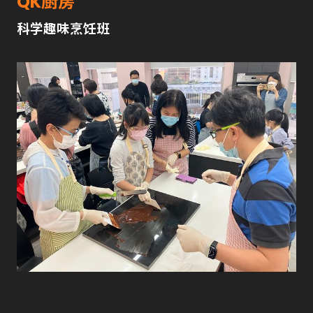
QK厨房
科学趣味烹饪班