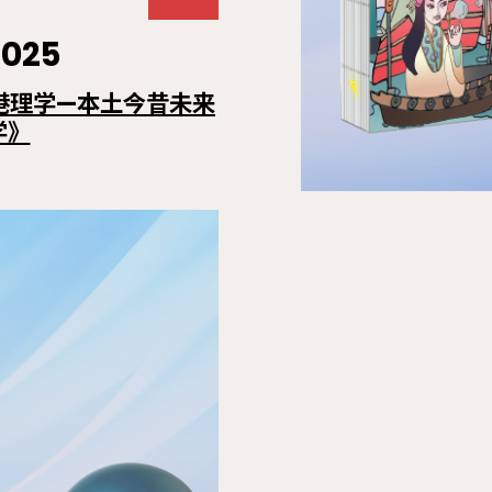
2025
港理学—本土今昔未来
学》