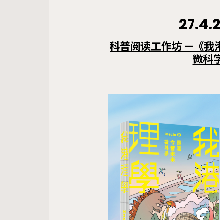
27.4.
科普阅读工作坊 —《我
微科