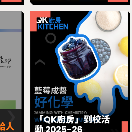
「QK廚房」到校活
給人
動 2025-26