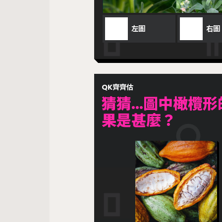
左圖
右圖
QK齊齊估
猜猜...圖中橄欖
果是甚麼？