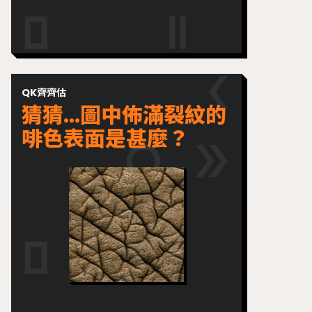
QK齊齊估
猜猜...圖中佈滿裂紋的
啡色表面是甚麼？