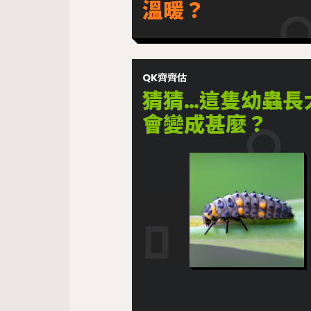
溫暖？
QK齊齊估
猜猜…這隻幼蟲長
會變成甚麼？