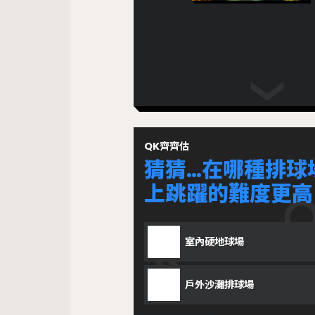
QK齊齊估
猜猜…在哪種排球
上跳躍的難度更高
室內硬地球場
戶外沙灘排球場