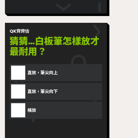
QK齊齊估
猜猜…白板筆怎樣放才
最耐用？
直放，筆尖向上
直放，筆尖向下
橫放