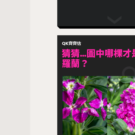
QK齊齊估
猜猜…圖中哪棵才
羅蘭？