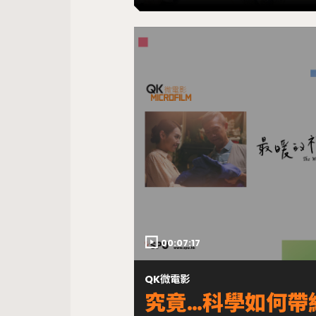
00:07:17
QK微電影
究竟…科學如何帶