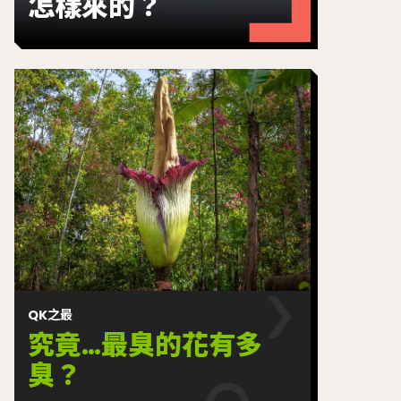
怎樣來的？
QK之最
究竟…最臭的花有多
臭？