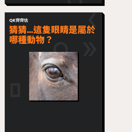
QK齊齊估
猜猜…這隻眼睛是屬於
哪種動物？