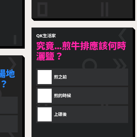
QK生活家
究竟...煎牛排應該何時
灑鹽？
場地
煎之前
？
煎的時候
上碟後