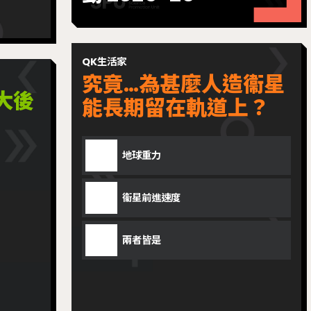
QK生活家
究竟…為甚麼人造衞星
大後
能長期留在軌道上？
地球重力
衞星前進速度
兩者皆是