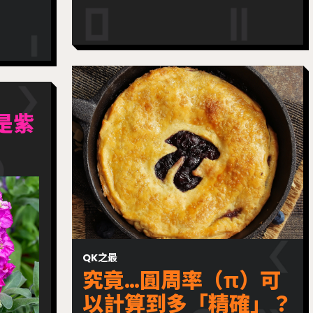
是紫
QK之最
究竟…圓周率（π）可
以計算到多「精確」？